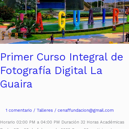
Fotografía
Digital
La
Guaira
Primer Curso Integral de
Fotografía Digital La
Guaira
1 comentario
/
Talleres
/
cenaffundacion@gmail.com
Horario 02:00 PM a 04:00 PM Duración 32 Horas Académicas