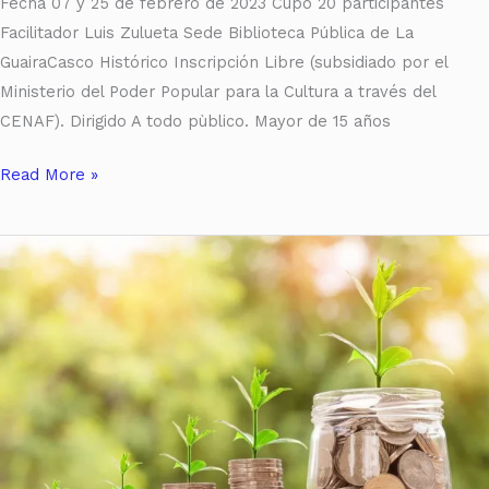
Fecha 07 y 25 de febrero de 2023 Cupo 20 participantes
Facilitador Luis Zulueta Sede Biblioteca Pública de La
GuairaCasco Histórico Inscripción Libre (subsidiado por el
Ministerio del Poder Popular para la Cultura a través del
CENAF). Dirigido A todo pùblico. Mayor de 15 años
Read More »
Taller
de
Fotografía
Economía
y
Presupuesto