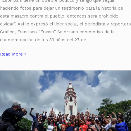
“Este país tiene un quiebre político y tengo que seguir
haciendo fotos para dejar un testimonio para la historia de
esta masacre contra el pueblo, entonces será prohibido
olvidar”. Así lo expresó el líder social, el periodista y reportero
Gráfico, Francisco “Frasso” Solórzano con motivo de la
conmemoración de los 33 años del 27 de
Read More »
CENAF
arriba
a
su
vigésimo
aniversario