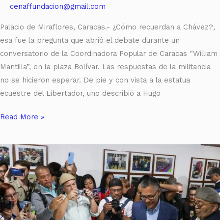
cenaffundacion@gmail.com
Palacio de Miraflores, Caracas.- ¿Cómo recuerdan a Chávez?,
esa fue la pregunta que abrió el debate durante un
conversatorio de la Coordinadora Popular de Caracas “William
Mantilla”, en la plaza Bolívar. Las respuestas de la militancia
no se hicieron esperar. De pie y con vista a la estatua
ecuestre del Libertador, uno describió a Hugo
Read More »
Frasso:
A
33
años
del
27F