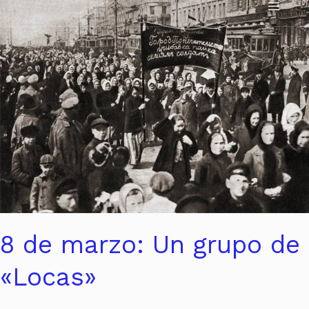
Ir
8
al
de
contenido
marzo:
Un
grupo
de
«Locas»
8 de marzo: Un grupo de
«Locas»