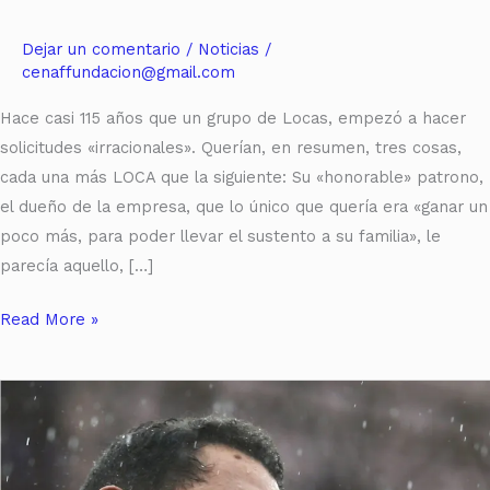
Dejar un comentario
/
Noticias
/
cenaffundacion@gmail.com
Hace casi 115 años que un grupo de Locas, empezó a hacer
solicitudes «irracionales». Querían, en resumen, tres cosas,
cada una más LOCA que la siguiente: Su «honorable» patrono,
el dueño de la empresa, que lo único que quería era «ganar un
poco más, para poder llevar el sustento a su familia», le
parecía aquello, […]
Read More »
Hugo
Chávez:
un
legado