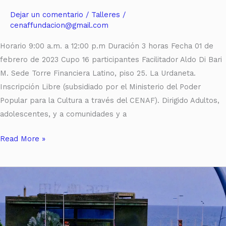
Dejar un comentario
/
Talleres
/
cenaffundacion@gmail.com
Horario 9:00 a.m. a 12:00 p.m Duración 3 horas Fecha 01 de
febrero de 2023 Cupo 16 participantes Facilitador Aldo Di Bari
M. Sede Torre Financiera Latino, piso 25. La Urdaneta.
Inscripción Libre (subsidiado por el Ministerio del Poder
Popular para la Cultura a través del CENAF). Dirigido Adultos,
adolescentes, y a comunidades y a
Read More »
Primer
Curso
Integral
de