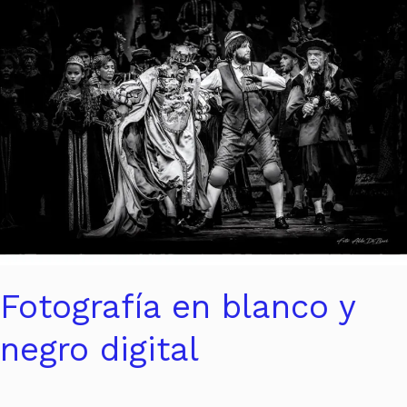
en
blanco
y
negro
digital
Fotografía en blanco y
negro digital