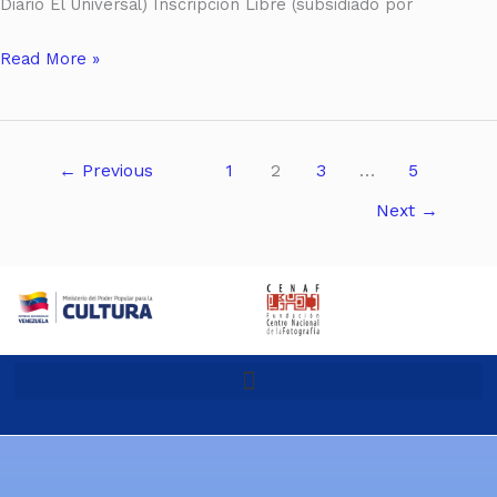
Diario El Universal) Inscripción Libre (subsidiado por
Read More »
←
Previous
1
2
3
…
5
Next
→