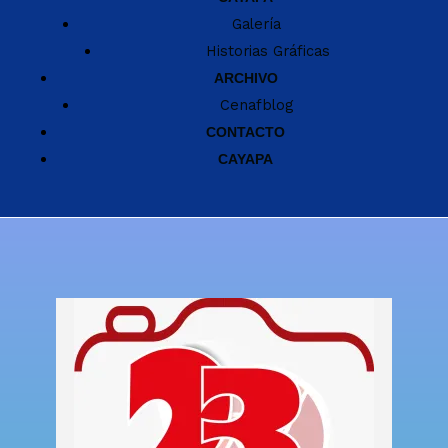
Galería
Historias Gráficas
ARCHIVO
Cenafblog
CONTACTO
CAYAPA