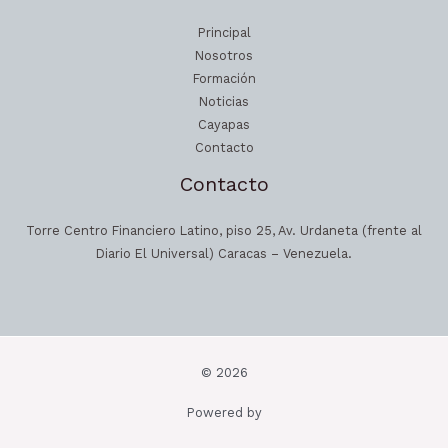
Principal
Nosotros
Formación
Noticias
Cayapas
Contacto
Contacto
Torre Centro Financiero Latino, piso 25, Av. Urdaneta (frente al
Diario El Universal) Caracas – Venezuela.
© 2026
Powered by