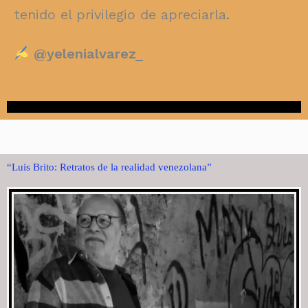
tenido el privilegio de apreciarla.
@yelenialvarez_
“Luis Brito: Retratos de la realidad venezolana”