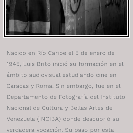
Nacido en Río Caribe el 5 de enero de
1945, Luis Brito inició su formación en el
ámbito audiovisual estudiando cine en
Caracas y Roma. Sin embargo, fue en el
Departamento de Fotografía del Instituto
Nacional de Cultura y Bellas Artes de
Venezuela (INCIBA) donde descubrió su
verdadera vocación. Su paso por esta