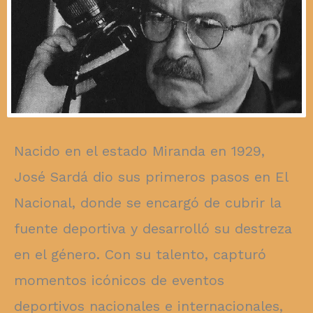
Nacido en el estado Miranda en 1929,
José Sardá dio sus primeros pasos en El
Nacional, donde se encargó de cubrir la
fuente deportiva y desarrolló su destreza
en el género. Con su talento, capturó
momentos icónicos de eventos
deportivos nacionales e internacionales,