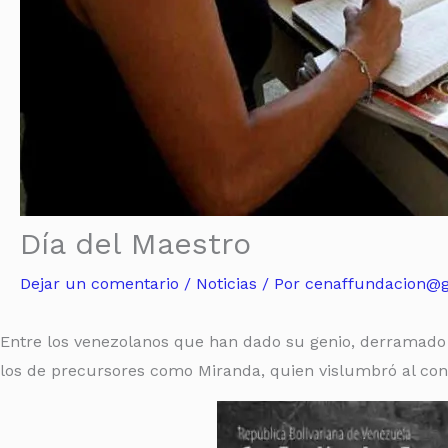
Día del Maestro
Dejar un comentario
/
Noticias
/ Por
cenaffundacion@
Entre los venezolanos que han dado su genio, derramado 
los de precursores como Miranda, quien vislumbró al cont