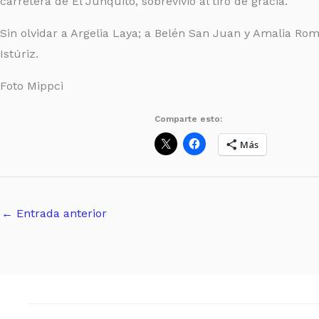
carretera de El Junquito, sobrevivió al tiro de gracia.
Sin olvidar a Argelia Laya; a Belén San Juan y Amalia Rom
Istúriz.
Foto Mippci
Comparte esto:
Más
←
Entrada anterior