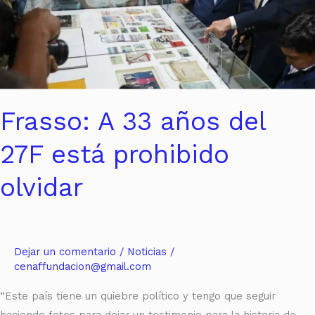
prohibido
olvidar
Frasso: A 33 años del
27F está prohibido
olvidar
Dejar un comentario
/
Noticias
/
cenaffundacion@gmail.com
“Este país tiene un quiebre político y tengo que seguir
haciendo fotos para dejar un testimonio para la historia de